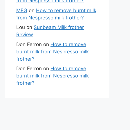
from Nespresso milk frother?
MFG
on
How to remove burnt milk
from Nespresso milk frother?
Lou
on
Sunbeam Milk frother
Review
Don Ferron
on
How to remove
burnt milk from Nespresso milk
frother?
Don Ferron
on
How to remove
burnt milk from Nespresso milk
frother?