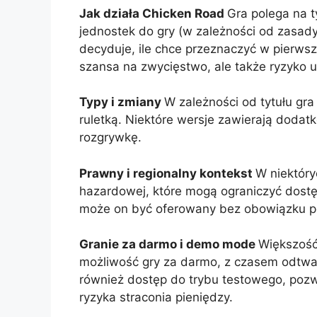
Jak działa Chicken Road
Gra polega na t
jednostek do gry (w zależności od zasad
decyduje, ile chce przeznaczyć w pierwsz
szansa na zwycięstwo, ale także ryzyko u
Typy i zmiany
W zależności od tytułu gra
ruletką. Niektóre wersje zawierają dodat
rozgrywkę.
Prawny i regionalny kontekst
W niektóry
hazardowej, które mogą ograniczyć dost
może on być oferowany bez obowiązku pos
Granie za darmo i demo mode
Większość
możliwość gry za darmo, z czasem odtwa
również dostęp do trybu testowego, pozwa
ryzyka straconia pieniędzy.