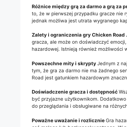
Różnice między grą za darmo a grą za 
to, że w pierwszej przypadku gracze nie
jednak możliwa jest utrata wygranego kap
Zalety i ograniczenia gry Chicken Road
gracza, ale może on doświadczyć emocji, 
hazardowej. Istnieją również możliwości 
Powszechne mity i skrypty
Jednym z naj
tym, że gra za darmo nie ma żadnego sens
Road jest gatunkiem hazardowym znaczni
Doświadczenie gracza i dostępność
Wsz
być przyjazne użytkownikom. Dodatkowo 
do przeglądania i obsługiwane na różnyc
Poważne uważanie i rozlicznie
Gra haza