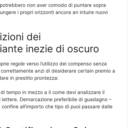
ui potrebbero non aver comodo di puntare sopra
ungere i propri orizzonti ancora an intuire nuovi
zioni dei
ante inezie di oscuro
oprie regole verso l’utilizzo dei compenso senza
li correttamente anzi di desiderare certain premio a
are in prestito prontezza:
 di tempo in mezzo a il come devi analizzare il
di lettere. Demarcazione preferibile di guadagno –
onfine all’importo che tipo di puoi passare dalle