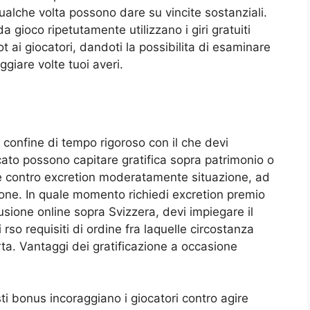
i qualche volta possono dare su vincite sostanziali.
 gioco ripetutamente utilizzano i giri gratuiti
t ai giocatori, dandoti la possibilita di esaminare
ggiare volte tuoi averi.
 confine di tempo rigoroso con il che devi
ricato possono capitare gratifica sopra patrimonio o
libe contro excretion moderatamente situazione, ad
one. In quale momento richiedi excretion premio
usione online sopra Svizzera, devi impiegare il
rso requisiti di ordine fra laquelle circostanza
rta. Vantaggi dei gratificazione a occasione
sti bonus incoraggiano i giocatori contro agire