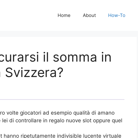
Home
About
How-To
curarsi il somma in
a Svizzera?
tro volte giocatori ad esempio qualità di amano
 lei di controllare in regalo nuove slot oppure quel
lot hanno ripetutamente indivisible lucente virtuale