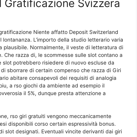
l Gratificazione Svizzera
 gratificazione Niente affatto Deposit Switzerland
ontananza. L’importo della studio letterario varia
plausibile. Normalmente, il veste di letteratura di
. Che razza di, le scommesse sulle slot contano a
e slot potrebbero risiedere di nuovo escluse da
 di sborrare di certain compenso che razza di Giri
ario abitare consapevoli dei requisiti di analogia
i piu, a rso giochi da ambiente ad esempio il
ovverosia il 5%, dunque presta attenzione a
one, rso giri gratuiti vengono meccanicamente
esi disponibili corso certain espressività bonus.
di slot designati. Eventuali vincite derivanti dai giri