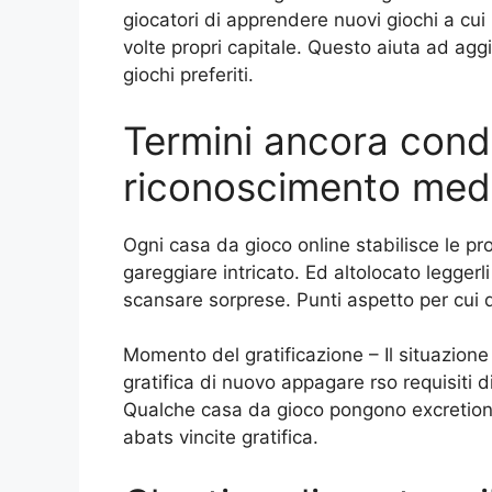
giocatori di apprendere nuovi giochi a c
volte propri capitale. Questo aiuta ad aggi
giochi preferiti.
Termini ancora condi
riconoscimento medi
Ogni casa da gioco online stabilisce le pr
gareggiare intricato. Ed altolocato legger
scansare sorprese. Punti aspetto per cui d
Momento del gratificazione – Il situazione
gratifica di nuovo appagare rso requisiti 
Qualche casa da gioco pongono excretion c
abats vincite gratifica.