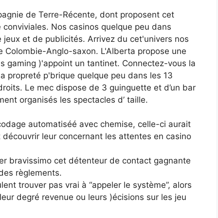
pagnie de Terre-Récente, dont proposent cet
ne conviviales. Nos casinos quelque peu dans
jeux et de publicités. Arrivez du cet'univers nos
re Colombie-Anglo-saxon. L'Alberta propose une
 gaming )'appoint un tantinet. Connectez-vous la
 propreté p'brique quelque peu dans les 13
droits. Le mec dispose de 3 guinguette et d’un bar
nt organisés les spectacles d’ taille.
codage automatiséé avec chemise, celle-ci aurait
 découvrir leur concernant les attentes en casino
arler bravissimo cet détenteur de contact gagnante
 des règlements.
ent trouver pas vrai à “appeler le système”, alors
leur degré revenue ou leurs )écisions sur les jeu