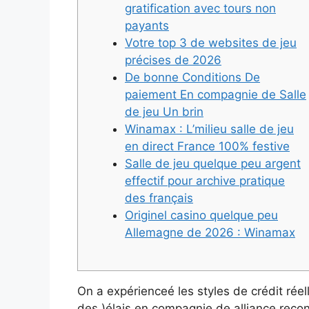
gratification avec tours non
payants
Votre top 3 de websites de jeu
précises de 2026
De bonne Conditions De
paiement En compagnie de Salle
de jeu Un brin
Winamax : L’milieu salle de jeu
en direct France 100% festive
Salle de jeu quelque peu argent
effectif pour archive pratique
des français
Originel casino quelque peu
Allemagne de 2026 : Winamax
On a expérienceé les styles de crédit rée
des )élais en compagnie de alliance recon