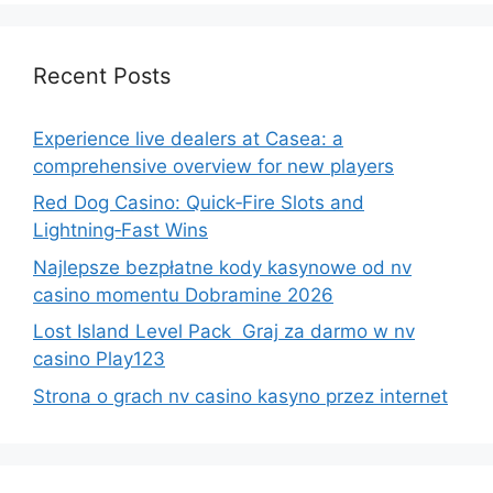
Recent Posts
Experience live dealers at Casea: a
comprehensive overview for new players
Red Dog Casino: Quick‑Fire Slots and
Lightning‑Fast Wins
Najlepsze bezpłatne kody kasynowe od nv
casino momentu Dobramine 2026
Lost Island Level Pack ️ Graj za darmo w nv
casino Play123
Strona o grach nv casino kasyno przez internet