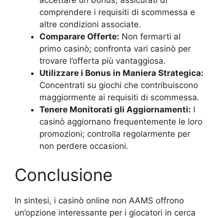
comprendere i requisiti di scommessa e
altre condizioni associate.
Comparare Offerte:
Non fermarti al
primo casinò; confronta vari casinò per
trovare l’offerta più vantaggiosa.
Utilizzare i Bonus in Maniera Strategica:
Concentrati su giochi che contribuiscono
maggiormente ai requisiti di scommessa.
Tenere Monitorati gli Aggiornamenti:
I
casinò aggiornano frequentemente le loro
promozioni; controlla regolarmente per
non perdere occasioni.
Conclusione
In sintesi, i casinò online non AAMS offrono
un’opzione interessante per i giocatori in cerca