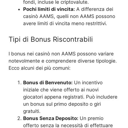
fondi, incluse le criptovalute.
Pochi limiti di vincita:
A differenza dei
casinò AAMS, quelli non AAMS possono
avere limiti di vincita meno restrittivi.
Tipi di Bonus Riscontrabili
I bonus nei casinò non AAMS possono variare
notevolmente e comprendere diverse tipologie.
Ecco alcuni dei più comuni:
Bonus di Benvenuto:
Un incentivo
iniziale che viene offerto ai nuovi
giocatori appena registrati. Può includere
un bonus sul primo deposito o giri
gratuiti.
Bonus Senza Deposito:
Un premio
offerto senza la necessità di effettuare