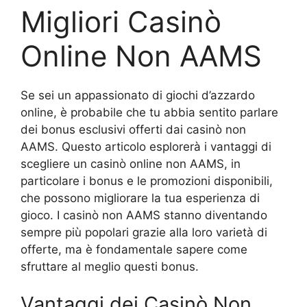
Migliori Casinò
Online Non AAMS
Se sei un appassionato di giochi d’azzardo
online, è probabile che tu abbia sentito parlare
dei bonus esclusivi offerti dai casinò non
AAMS. Questo articolo esplorerà i vantaggi di
scegliere un casinò online non AAMS, in
particolare i bonus e le promozioni disponibili,
che possono migliorare la tua esperienza di
gioco. I casinò non AAMS stanno diventando
sempre più popolari grazie alla loro varietà di
offerte, ma è fondamentale sapere come
sfruttare al meglio questi bonus.
Vantaggi dei Casinò Non