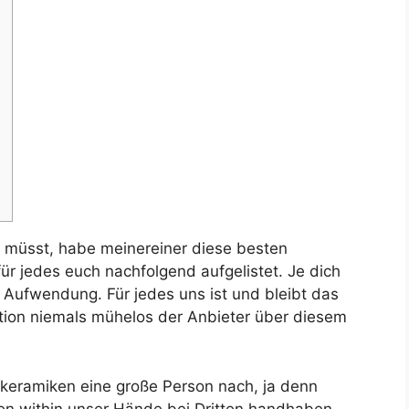
n müsst, habe meinereiner diese besten
ür jedes euch nachfolgend aufgelistet. Je dich
en Aufwendung.
Für jedes uns ist und bleibt das
tion niemals mühelos der Anbieter über diesem
i keramiken eine große Person nach, ja denn
en within unser Hände bei Dritten handhaben.