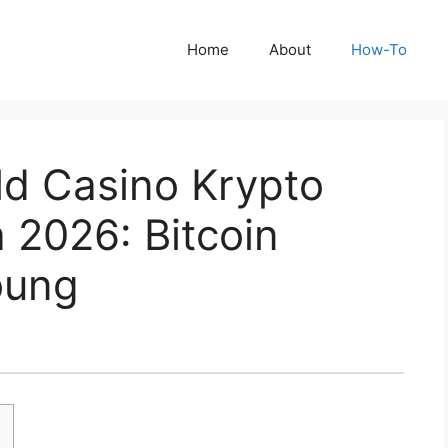
Home
About
How-To
ld Casino Krypto
 2026: Bitcoin
bung