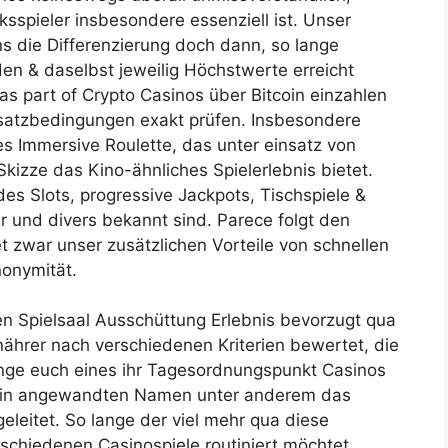
ksspieler insbesondere essenziell ist. Unser
ns die Differenzierung doch dann, so lange
rden & daselbst jeweilig Höchstwerte erreicht
as part of Crypto Casinos über Bitcoin einzahlen
satzbedingungen exakt prüfen. Insbesondere
s Immersive Roulette, das unter einsatz von
izze das Kino-ähnliches Spielerlebnis bietet.
es Slots, progressive Jackpots, Tischspiele &
r und divers bekannt sind. Parece folgt den
et zwar unser zusätzlichen Vorteile von schnellen
onymität.
 Spielsaal Ausschüttung Erlebnis bevorzugt qua
nährer nach verschiedenen Kriterien bewertet, die
ange euch eines ihr Tagesordnungspunkt Casinos
ert in angewandten Namen unter anderem das
eleitet. So lange der viel mehr qua diese
chiedenen Casinospiele routiniert möchtet,