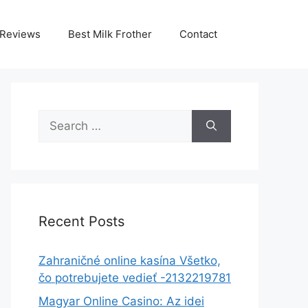
Reviews
Best Milk Frother
Contact
Search
for:
Recent Posts
Zahraničné online kasína Všetko,
čo potrebujete vedieť -2132219781
Magyar Online Casino: Az idei