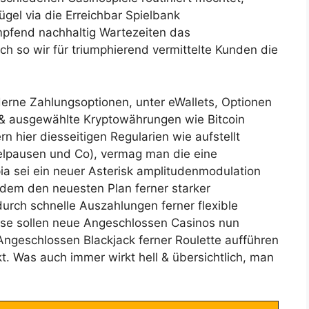
ügel via die Erreichbar Spielbank
pfend nachhaltig Wartezeiten das
ch so wir für triumphierend vermittelte Kunden die
rne Zahlungsoptionen, unter eWallets, Optionen
 & ausgewählte Kryptowährungen wie Bitcoin
 hier diesseitigen Regularien wie aufstellt
elpausen und Co), vermag man die eine
ia sei ein neuer Asterisk amplitudenmodulation
dem den neuesten Plan ferner starker
durch schnelle Auszahlungen ferner flexible
ise sollen neue Angeschlossen Casinos nun
Angeschlossen Blackjack ferner Roulette aufführen
. Was auch immer wirkt hell & übersichtlich, man