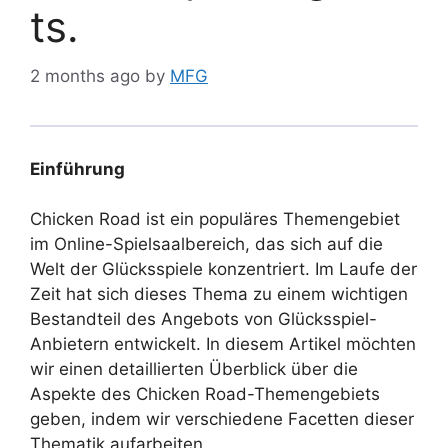
ts.
2 months ago
by
MFG
Einführung
Chicken Road ist ein populäres Themengebiet
im Online-Spielsaalbereich, das sich auf die
Welt der Glücksspiele konzentriert. Im Laufe der
Zeit hat sich dieses Thema zu einem wichtigen
Bestandteil des Angebots von Glücksspiel-
Anbietern entwickelt. In diesem Artikel möchten
wir einen detaillierten Überblick über die
Aspekte des Chicken Road-Themengebiets
geben, indem wir verschiedene Facetten dieser
Thematik aufarbeiten.