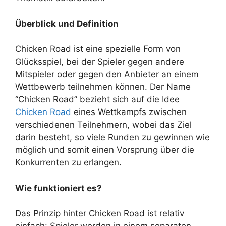
Überblick und Definition
Chicken Road ist eine spezielle Form von
Glücksspiel, bei der Spieler gegen andere
Mitspieler oder gegen den Anbieter an einem
Wettbewerb teilnehmen können. Der Name
“Chicken Road” bezieht sich auf die Idee
Chicken Road
eines Wettkampfs zwischen
verschiedenen Teilnehmern, wobei das Ziel
darin besteht, so viele Runden zu gewinnen wie
möglich und somit einen Vorsprung über die
Konkurrenten zu erlangen.
Wie funktioniert es?
Das Prinzip hinter Chicken Road ist relativ